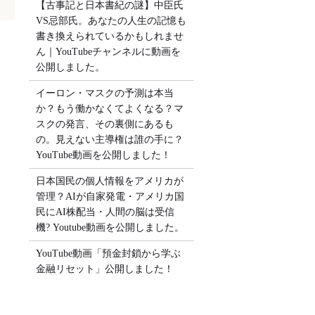
【古事記と日本書紀の謎】中臣氏
VS忌部氏。あなたの人生の記憶も
書き換えられているかもしれませ
ん｜YouTubeチャンネルに動画を
公開しました。
イーロン・マスクの予測は本当
か？もう働かなくてよくなる？マ
スクの発言、その裏側にあるも
の。見えない主導権は誰の手に？
YouTube動画を公開しました！
日本国民の個人情報をアメリカが
管理？AIが自家発電・アメリカ国
民にAI株配当・人間の脳は受信
機? Youtube動画を公開しました。
YouTube動画「預金封鎖から学ぶ
金融リセット」公開しました！