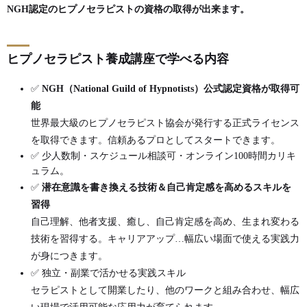
NGH認定のヒプノセラピストの資格の取得が出来ます。
ヒプノセラピスト養成講座で学べる内容
✅
NGH（National Guild of Hypnotists）公式認定資格が取得可
能
世界最大級のヒプノセラピスト協会が発行する正式ライセンス
を取得できます。信頼あるプロとしてスタートできます。
✅ 少人数制・スケジュール相談可・オンライン
100
時間カリキ
ュラム。
✅
潜在意識を書き換える技術＆自己肯定感を高めるスキルを
習得
自己理解、他者支援、癒し、自己肯定感を高め、生まれ変わる
技術を習得する。キャリアアップ…幅広い場面で使える実践力
が身につきます。
✅ 独立・副業で活かせる実践スキル
セラピストとして開業したり、他のワークと組み合わせ、幅広