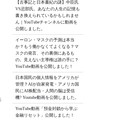
【古事記と日本書紀の謎】中臣氏
VS忌部氏。あなたの人生の記憶も
書き換えられているかもしれませ
ん｜YouTubeチャンネルに動画を
公開しました。
イーロン・マスクの予測は本当
か？もう働かなくてよくなる？マ
スクの発言、その裏側にあるも
の。見えない主導権は誰の手に？
YouTube動画を公開しました！
日本国民の個人情報をアメリカが
管理？AIが自家発電・アメリカ国
民にAI株配当・人間の脳は受信
機? Youtube動画を公開しました。
先
YouTube動画「預金封鎖から学ぶ
金融リセット」公開しました！