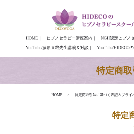
HOME｜
ヒプノセラピー講座案内｜
NGH認定ヒプノ
YouTube/藤原直哉先生講演＆対談｜
YouTube/HIDE
特定商取
HOME
特定商取引法に基づく表記＆プライ
特定