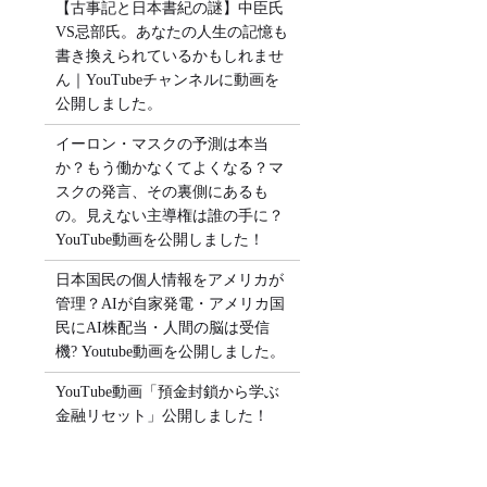
【古事記と日本書紀の謎】中臣氏
VS忌部氏。あなたの人生の記憶も
書き換えられているかもしれませ
ん｜YouTubeチャンネルに動画を
公開しました。
イーロン・マスクの予測は本当
か？もう働かなくてよくなる？マ
スクの発言、その裏側にあるも
の。見えない主導権は誰の手に？
YouTube動画を公開しました！
日本国民の個人情報をアメリカが
管理？AIが自家発電・アメリカ国
民にAI株配当・人間の脳は受信
機? Youtube動画を公開しました。
YouTube動画「預金封鎖から学ぶ
金融リセット」公開しました！