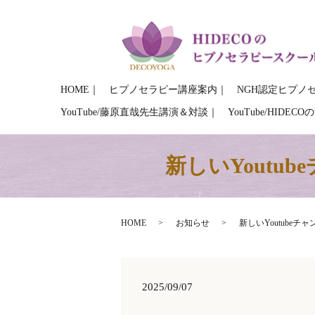
HOME｜
ヒプノセラピー講座案内｜
NGH認定ヒプノ
YouTube/藤原直哉先生講演＆対談｜
YouTube/HIDE
新しいYout
HOME
お知らせ
新しいYoutube
2025/09/07